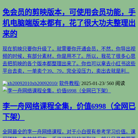
免会员的剪映版本，可使用会员功能，手
机电脑端版本都有，花了很大功夫整理出
来的
现在剪映只要你升级了，就需要你开通会员，不然，你导出视
频的时候，有部分素材，你是用不了。所以，我花了很多心思
去把剪映的各个版本都整理出来了。你也可以拿去小红书这些
平台去卖，一单卖个39、79，完全没压力，卖出去就是利...
xb20092010
/
软件教程
/
2025-01-23
/
560 阅读
李一舟网络课程全集，价值6998（全网已
下架）
全网最全的李一舟网络课程，对于小白很有参考学习价值。课