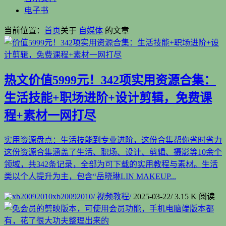
电子书
当前位置：
首页
关于
自媒体
的文章
热文
价值5999元！342项实用资源合集：
生活技能+职场进阶+设计剪辑，免费课
程+素材一网打尽
实用资源盘点：生活技能到专业进阶，这份合集帮你省时省力
这份资源合集涵盖了生活、职场、设计、剪辑、摄影等10余个
领域，共342条记录，全部为可下载的实用教程与素材。生活
类以个人提升为主，包含“岳晓琳LIN MAKEUP...
xb20092010
/
视频教程
/
2025-03-22
/
3.15 K 阅读