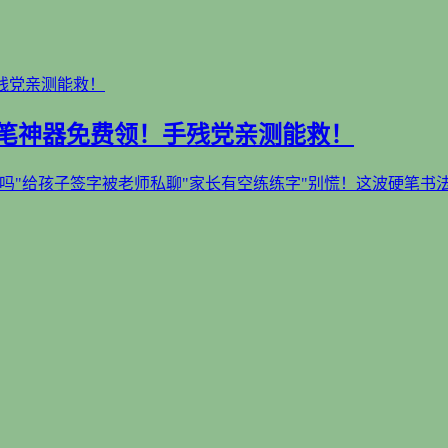
控笔神器免费领！手残党亲测能救！
"给孩子签字被老师私聊"家长有空练练字"别慌！这波硬笔书法