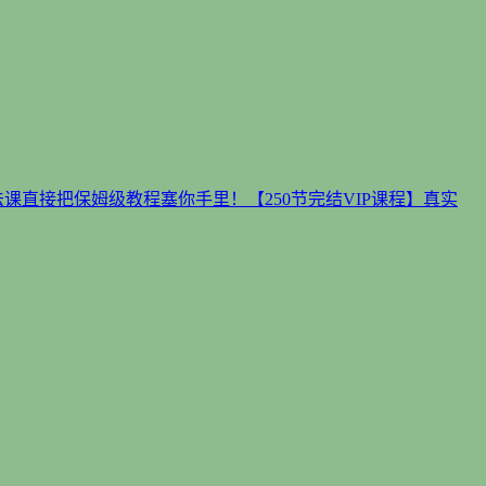
课直接把保姆级教程塞你手里！【250节完结VIP课程】真实