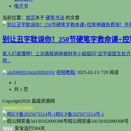
电子书
当前位置：
首页
关于
硬笔书法
的文章
别让丑字耽误你！250节硬笔字救命课+
家人们谁懂啊！上次填报销单被财务小姐姐问"这字是医生处方吗
用...
xb20092010
/
视频教程
/
2025-02-11
/
720 阅读
1
共 1 页
Copyright
2026 盘盘资源网
panpanzy.com
皖ICP备2025073514号-1
皖公网安备34150102000398号
安全运行
584
天
51La