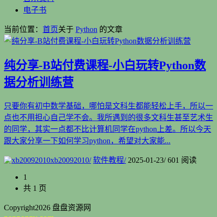
电子书
当前位置：
首页
关于
Python
的文章
纯分享-B站付费课程-小白玩转Python数
据分析训练营
只要你有初中数学基础，哪怕是文科生都能轻松上手，所以一
点也不用担心自己学不会。我所遇到的很多文科生甚至艺术生
的同学，其实一点都不比计算机同学在python上差。所以今天
跟大家分享一下如何学习python，希望对大家能...
xb20092010
/
软件教程
/
2025-01-23
/
601 阅读
1
共 1 页
Copyright
2026 盘盘资源网